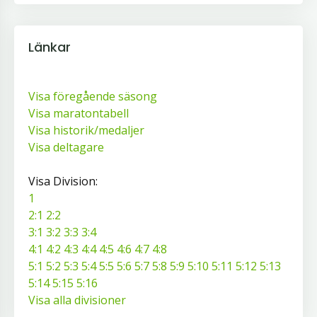
Länkar
Visa föregående säsong
Visa maratontabell
Visa historik/medaljer
Visa deltagare
Visa Division:
1
2:1
2:2
3:1
3:2
3:3
3:4
4:1
4:2
4:3
4:4
4:5
4:6
4:7
4:8
5:1
5:2
5:3
5:4
5:5
5:6
5:7
5:8
5:9
5:10
5:11
5:12
5:13
5:14
5:15
5:16
Visa alla divisioner