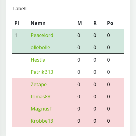
Tabell
Pl
Namn
M
R
Po
1
Peacelord
0
0
0
ollebolle
0
0
0
Hestla
0
0
0
PatrikB13
0
0
0
Zetape
0
0
0
tomas88
0
0
0
MagnusF
0
0
0
Krobbe13
0
0
0