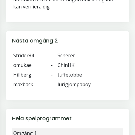
kan verifiera dig.
Nästa omgång 2
Strider84
-
Scherer
omukae
-
ChinHK
Hillberg
-
tuffetobbe
maxback
-
lurigjompaboy
Hela spelprogrammet
Omgång 1