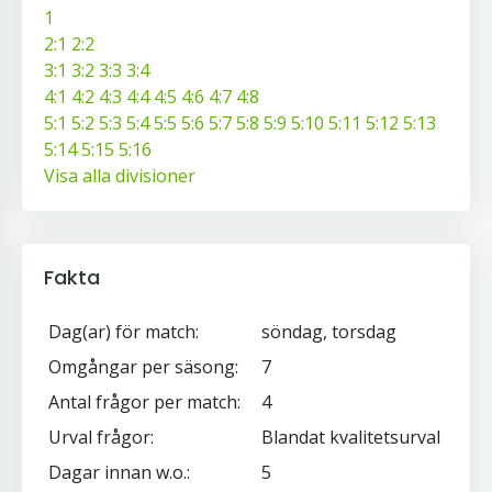
1
2:1
2:2
3:1
3:2
3:3
3:4
4:1
4:2
4:3
4:4
4:5
4:6
4:7
4:8
5:1
5:2
5:3
5:4
5:5
5:6
5:7
5:8
5:9
5:10
5:11
5:12
5:13
5:14
5:15
5:16
Visa alla divisioner
Fakta
Dag(ar) för match:
söndag, torsdag
Omgångar per säsong:
7
Antal frågor per match:
4
Urval frågor:
Blandat kvalitetsurval
Dagar innan w.o.:
5