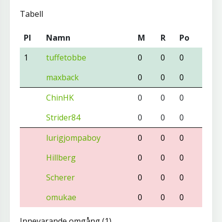
Tabell
Pl
Namn
M
R
Po
1
tuffetobbe
0
0
0
maxback
0
0
0
ChinHK
0
0
0
Strider84
0
0
0
lurigjompaboy
0
0
0
Hillberg
0
0
0
Scherer
0
0
0
omukae
0
0
0
Innevarande omgång (1)