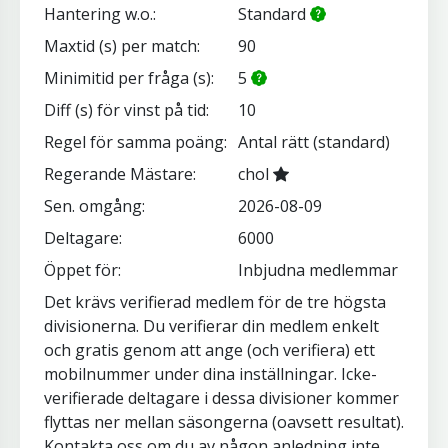
Hantering w.o.:
Standard
Maxtid (s) per match:
90
Minimitid per fråga (s):
5
Diff (s) för vinst på tid:
10
Regel för samma poäng:
Antal rätt (standard)
Regerande Mästare:
chol
Sen. omgång:
2026-08-09
Deltagare:
6000
Öppet för:
Inbjudna medlemmar
Det krävs verifierad medlem för de tre högsta
divisionerna. Du verifierar din medlem enkelt
och gratis genom att ange (och verifiera) ett
mobilnummer under dina inställningar. Icke-
verifierade deltagare i dessa divisioner kommer
flyttas ner mellan säsongerna (oavsett resultat).
Kontakta oss om du av någon anledning inte