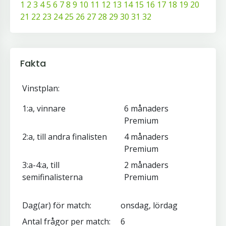
1
2
3
4
5
6
7
8
9
10
11
12
13
14
15
16
17
18
19
20
21
22
23
24
25
26
27
28
29
30
31
32
Fakta
Vinstplan:
1:a, vinnare
6 månaders
Premium
2:a, till andra finalisten
4 månaders
Premium
3:a-4:a, till
2 månaders
semifinalisterna
Premium
Dag(ar) för match:
onsdag, lördag
Antal frågor per match:
6