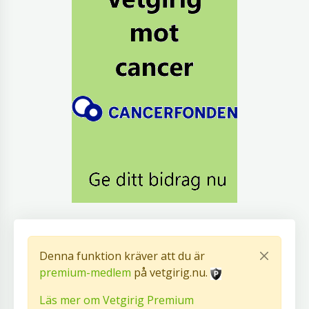
Denna funktion kräver att du är
premium-medlem
på vetgirig.nu.
Läs mer om Vetgirig Premium