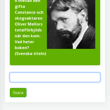
n mellan den
gifta
Constance och
skogvaktaren
Oliver Mellors
totalförbjöds
när den kom.
Vad heter
boken?
(Svenska titeln)
Svara