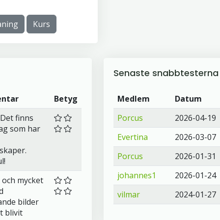
ning
Kurs
Senaste snabbtesterna
ntar
Betyg
Medlem
Datum
 Det finns
Porcus
2026-04-19
 jag som har
Evertina
2026-03-07
skaper.
Porcus
2026-01-31
l!
johannes1
2026-01-24
t och mycket
d
vilmar
2024-01-27
nde bilder
 blivit