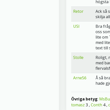
högsta 
Retor
Ack så s
skilja a
USI
Bra frå
oss som
lite om
med lit
text til
Stolle
Roligt, 
med ba
flervals
Arne56
Å så br
hade gjor
Övriga betyg
:
MsBu
tomasz
3 ,
Conth
4 ,