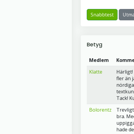
Snabbtest
Utma
Betyg
Medlem
Komme
Klatte
Härligt!
fler än
nördiga
textkun
Tack! Ku
Bolorentz
Trevlig
bra. Me
uppigga
hade det