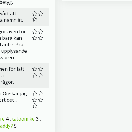
betyg.
vårt att
lla namn åt.
gor även för
 bara kan
 Taube. Bra
e upplysande
l svaren
men för lätt
ra
frågor.
a! Önskar jag
t det....
re
4 ,
tatoomike
3 ,
caddy7
5