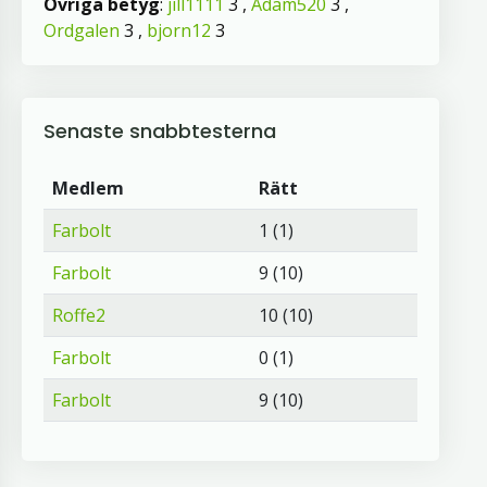
Övriga betyg
:
jill1111
3 ,
Adam520
3 ,
Ordgalen
3 ,
bjorn12
3
Senaste snabbtesterna
Medlem
Rätt
Farbolt
1 (1)
Farbolt
9 (10)
Roffe2
10 (10)
Farbolt
0 (1)
Farbolt
9 (10)