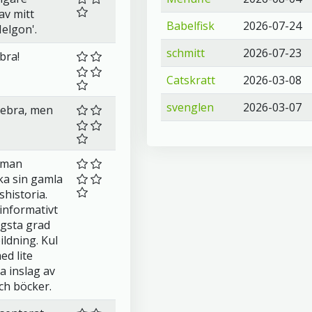
av mitt
Babelfisk
2026-07-24
elgon'.
schmitt
2026-07-23
bra!
Catskratt
2026-03-08
svenglen
2026-03-07
ttebra, men
 man
ka sin gamla
shistoria.
informativt
ögsta grad
ildning. Kul
ed lite
 inslag av
och böcker.