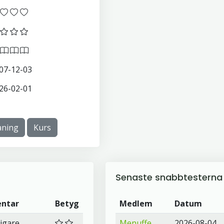
07-12-03
26-02-01
ning
Kurs
Senaste snabbtesterna
ntar
Betyg
Medlem
Datum
vigare
Menuffe
2026-08-04