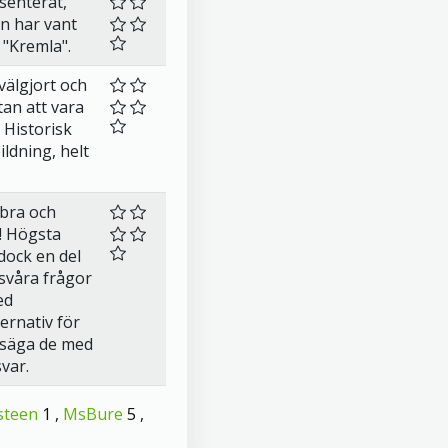
esenterat,
n har vant
 "Kremla".
välgjort och
tan att vara
 Historisk
ildning, helt
bra och
t! Högsta
dock en del
svåra frågor
ed
ernativ för
e säga de med
var.
steen
1 ,
MsBure
5 ,