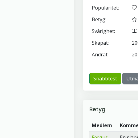
Popularitet:
Betyg:
Svårighet:
Skapat:
20
Ändrat:
20
Snabbtest
Utma
Betyg
Medlem
Komme
Fergus
En slar