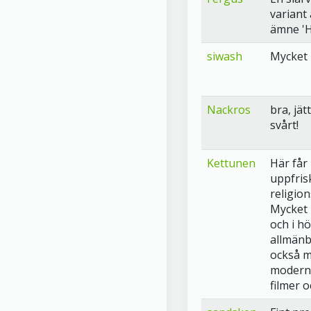
variant 
ämne 'H
siwash
Mycket 
Nackros
bra, jä
svårt!
Kettunen
Här får
uppfris
religion
Mycket 
och i h
allmänb
också m
moderna
filmer 