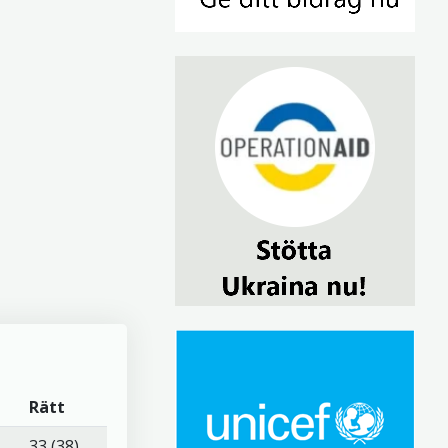
Rätt
33 (38)