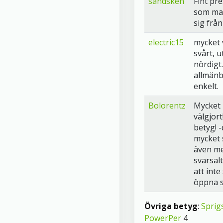
sandsken
Fint pr
som ma
sig från
electric15
mycket 
svårt, u
nördigt.
allmänb
enkelt.
Bolorentz
Mycket 
välgjor
betyg! -
mycket 
även m
svarsalt
att int
öppna s
Övriga betyg
:
Sprig
PowerPer
4