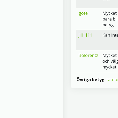
gote
Mycket 
bara bl
betyg.
jill1111
Kan inte
Bolorentz
Mycket 
och väl
mycket 
Övriga betyg
:
tatoo