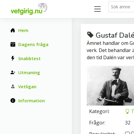
Hem
Gustaf Dal
Ämnet handlar om Gus
Dagens fråga
verk. Det behandlar 
den tid Dalén var ver
Snabbtest
Utmaning
Vetligan
Information
Kategori:
T
Frågor:
32