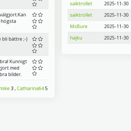
saiktrollet
2025-11-30
välgjort.Kan
saiktrollet
2025-11-30
i högsta
MsBure
2025-11-30
hajku
2025-11-30
 bli bättre ;-)
bra! Kunnigt
gjort med
bra bilder.
mike
3 ,
Catharina64
5