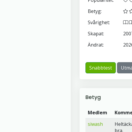
Popularitet:
Betyg:
Svårighet:
Skapat:
200
Ändrat:
202
Snabbtest
Utma
Betyg
Medlem
Komme
siwash
Heltäck
bra.