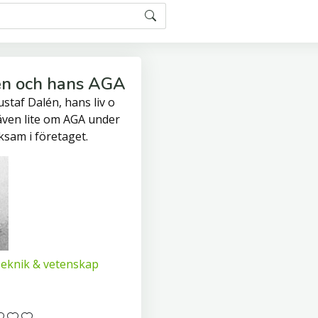
én och hans AGA
taf Dalén, hans liv o
även lite om AGA under
ksam i företaget.
eknik & vetenskap