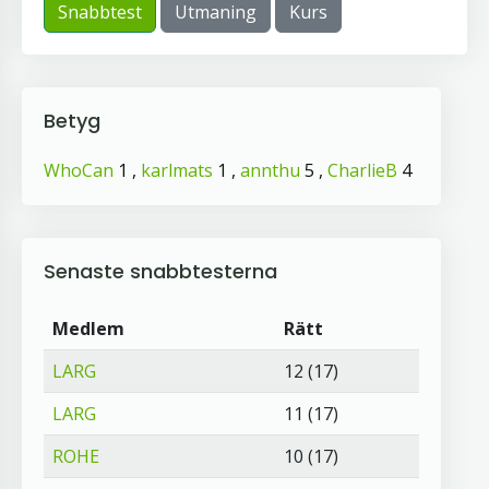
Snabbtest
Utmaning
Kurs
Betyg
WhoCan
1 ,
karlmats
1 ,
annthu
5 ,
CharlieB
4
Senaste snabbtesterna
Medlem
Rätt
LARG
12 (17)
LARG
11 (17)
ROHE
10 (17)