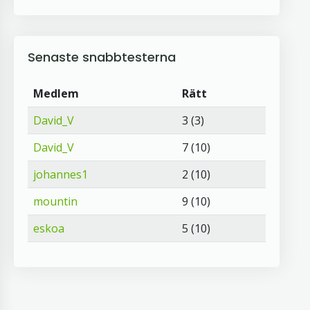
Senaste snabbtesterna
Medlem
Rätt
David_V
3 (3)
David_V
7 (10)
johannes1
2 (10)
mountin
9 (10)
eskoa
5 (10)