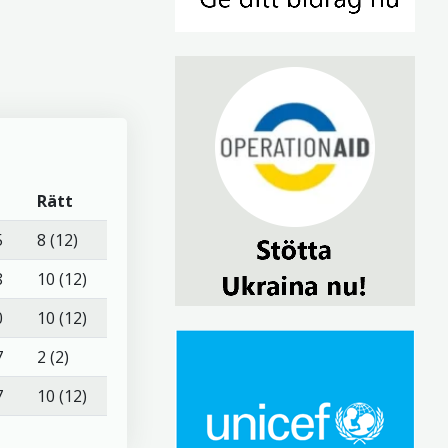
Rätt
5
8 (12)
8
10 (12)
0
10 (12)
7
2 (2)
7
10 (12)