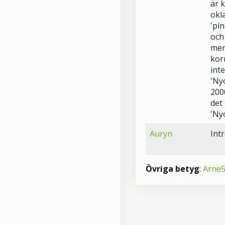
är k
okl
'pin
och 
men
kor
inte
'Ny
200
det
'Nyo
Auryn
Int
Övriga betyg
:
Arne