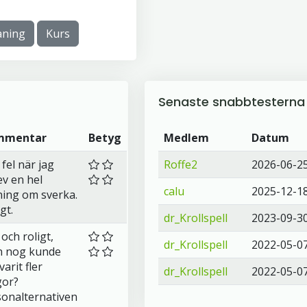
ning
Kurs
Senaste snabbtesterna
mmentar
Betyg
Medlem
Datum
 fel när jag
Roffe2
2026-06-2
ev en hel
calu
2025-12-1
ing om sverka.
gt.
dr_Krollspell
2023-09-3
och roligt,
dr_Krollspell
2022-05-0
 nog kunde
varit fler
dr_Krollspell
2022-05-0
gor?
sonalternativen