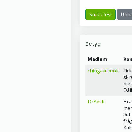
Snabbtest
Utma
Betyg
Medlem
Ko
chingakchook
Fick
skr
men
Dåli
DrBesk
Bra 
men
det 
frå
Kal