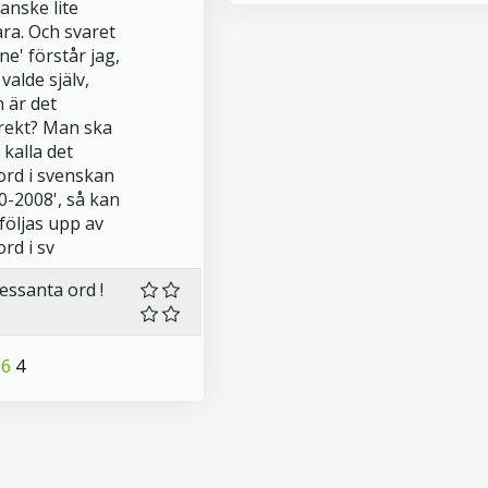
anske lite
ara. Och svaret
ne' förstår jag,
valde själv,
 är det
rekt? Man ska
 kalla det
ord i svenskan
0-2008', så kan
 följas upp av
rd i sv
ressanta ord !
56
4