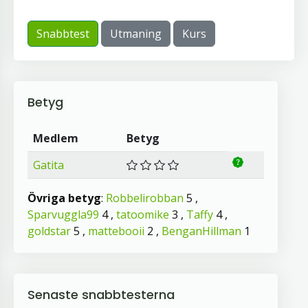
Snabbtest
Utmaning
Kurs
Betyg
Medlem
Betyg
Gatita
Övriga betyg
:
Robbelirobban
5 ,
Sparvuggla99
4 ,
tatoomike
3 ,
Taffy
4 ,
goldstar
5 ,
mattebooii
2 ,
BenganHillman
1
Senaste snabbtesterna