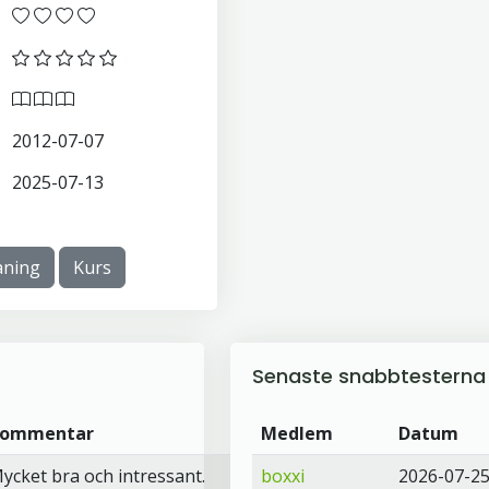
2012-07-07
2025-07-13
ning
Kurs
Senaste snabbtesterna
ommentar
Betyg
Medlem
Datum
ycket bra och intressant.
boxxi
2026-07-2