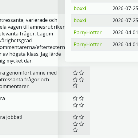
boxxi
2026-07-2
ntressanta, varierade och
boxxi
2026-07-2
ela vägen till ämnesrubriken
ParryHotter
2026-04-0
elevanta frågor. Lagom
vårighetsgrad.
ParryHotter
2026-04-0
ommentarerna/eftertexterna
r av högsta klass. Jag lärde
ig mycket där.
ra genomfört ämne med
ntressanta frågor och
ommentarer.
ra
ra jobbat!