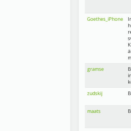
Goethes_iPhone
I
h
r
s
K
ä
m
gramse
B
i
k
zudskij
B
maats
B