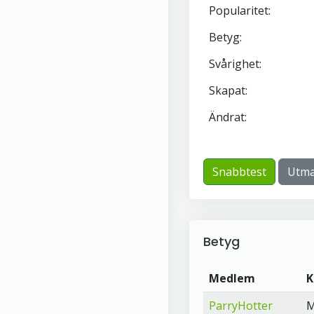
Popularitet:
Betyg:
Svårighet:
Skapat:
Ändrat:
Snabbtest
Utma
Betyg
Medlem
K
ParryHotter
M