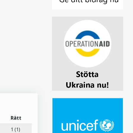
Rätt
5
1 (1)