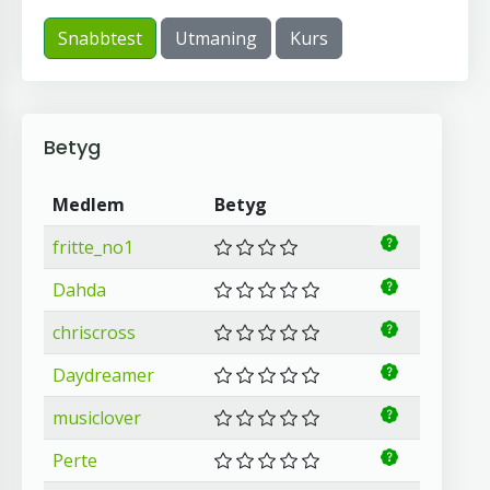
Snabbtest
Utmaning
Kurs
Betyg
Medlem
Betyg
fritte_no1
Dahda
chriscross
Daydreamer
musiclover
Perte