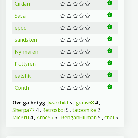
Cirdan
Sasa
epod
sandsken
Nynnaren
Flottyren
eatshit
Conth
Övriga betyg
:
Jwarchild
5 ,
genis68
4 ,
Sherpa77
4 ,
Retroskoi
5 ,
tatoomike
2 ,
MicBru
4 ,
Arne56
5 ,
BenganHillman
5 ,
chol
5