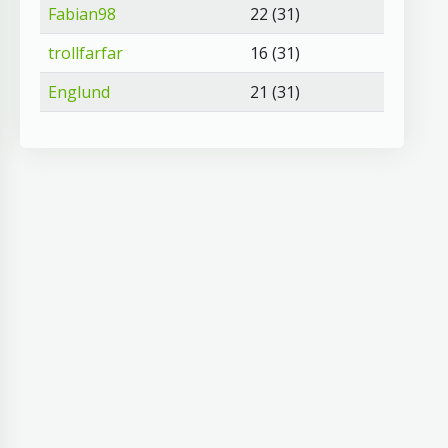
Fabian98
22 (31)
trollfarfar
16 (31)
Englund
21 (31)