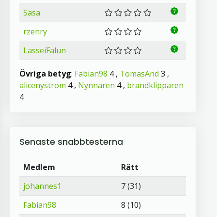
Sasa
rzenry
LasseiFalun
Övriga betyg
:
Fabian98
4 ,
TomasAnd
3 ,
alicenystrom
4 ,
Nynnaren
4 ,
brandklipparen
4
Senaste snabbtesterna
Medlem
Rätt
johannes1
7 (31)
Fabian98
8 (10)