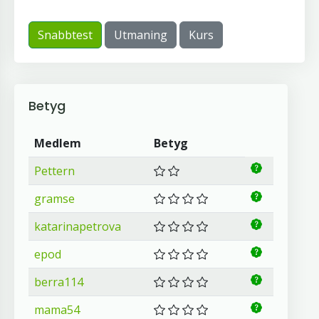
Snabbtest
Utmaning
Kurs
Betyg
Medlem
Betyg
Pettern
gramse
katarinapetrova
epod
berra114
mama54