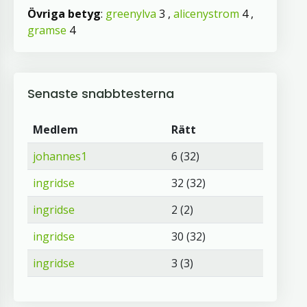
Övriga betyg
:
greenylva
3 ,
alicenystrom
4 ,
gramse
4
Senaste snabbtesterna
Medlem
Rätt
johannes1
6 (32)
ingridse
32 (32)
ingridse
2 (2)
ingridse
30 (32)
ingridse
3 (3)