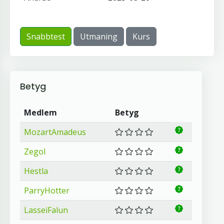
Snabbtest
Utmaning
Kurs
Betyg
Medlem
Betyg
MozartAmadeus
Zegol
Hestla
ParryHotter
LasseiFalun