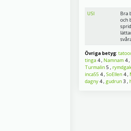
USI
Bra 
och 
spri
lätta
svår
Övriga betyg
:
tatoo
tinga
4 ,
Namnam
4 ,
Turmalin
5 ,
rymdgal
inca55
4 ,
SoEllen
4 ,
dagny
4 ,
gudrun
3 ,