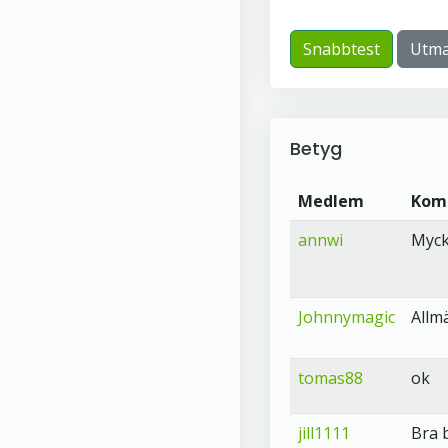
Snabbtest
Utma
Betyg
Medlem
Kom
annwi
Myck
Johnnymagic
Allm
tomas88
ok
jill1111
Bra 