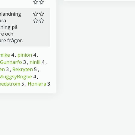
blandning
bra
dning på
re och
are frågor.
mike
4 ,
pinion
4 ,
Gunnarfo
3 ,
ninlil
4 ,
en
3 ,
Rekryten
5 ,
MuggsyBogue
4 ,
hedstrom
5 ,
Honiara
3