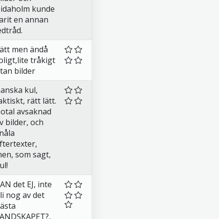
idaholm kunde
arit en annan
edtråd.
ätt men ändå
oligt,lite tråkigt
tan bilder
anska kul,
aktiskt, rätt lätt.
otal avsaknad
v bilder, och
nåla
ftertexter,
en, som sagt,
ul!
AN det EJ, inte
li nog av det
ästa
ANDSKAPET?,