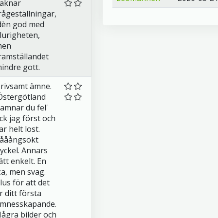
aknar
rågeställningar,
dèn god med
lurigheten,
men
ramställandet
indre gott.
rivsamt ämne.
Östergötland
amnar du fel'
ick jag först och
ar helt lost.
ååångsökt
yckel. Annars
ätt enkelt. En
:a, men svag.
lus för att det
r ditt första
mnesskapande.
ågra bilder och