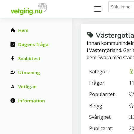
Hem
Västergötla
Innan kommunindelni
Dagens fråga
i Västergötland. Ger e
dem. Svara med stad
Snabbtest
Kategori:
Utmaning
Frågor:
1
Vetligan
Popularitet:
Information
Betyg:
Svårighet:
Publicerat:
20