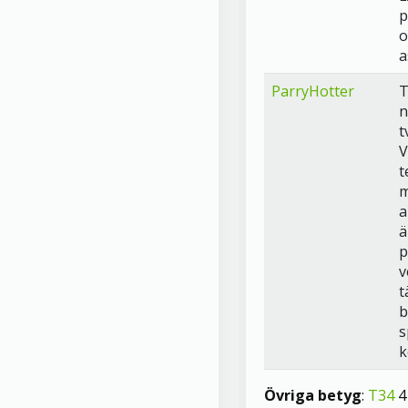
p
o
a
ParryHotter
T
n
t
V
t
m
a
ä
p
v
t
b
s
k
Övriga betyg
:
T34
4