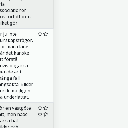
ria
ssociationer
os författaren,
ilket gör
r ju inte
unskapsfrågor.
or man i länet
år det kanske
tt förstå
nvisningarna
en de är i
ånga fall
ångsökta. Bilder
unde möjligen
a underlättat.
ör en västgöte
ätt, men hade
ärna haft
ilder och