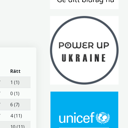
Rätt
7
1 (1)
7
0 (1)
7
6 (7)
7
4 (11)
1
10 (11)