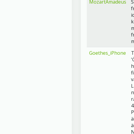
MozartAmadeus
S
f
i
k
f
m
Goethes_iPhone
T
'
h
f
v
L
n
r
4
P
ä
ä
N