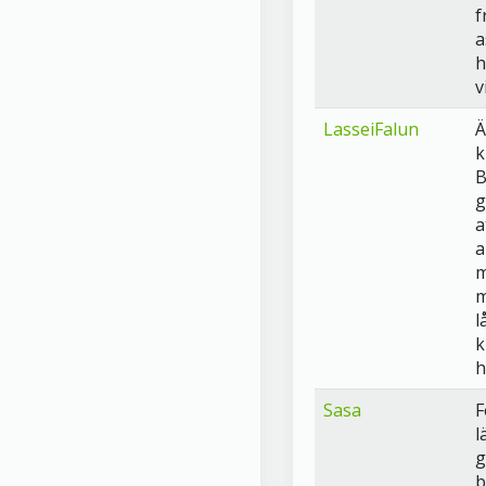
f
a
h
v
LasseiFalun
Ä
k
B
g
a
a
m
m
l
k
h
Sasa
F
l
g
b