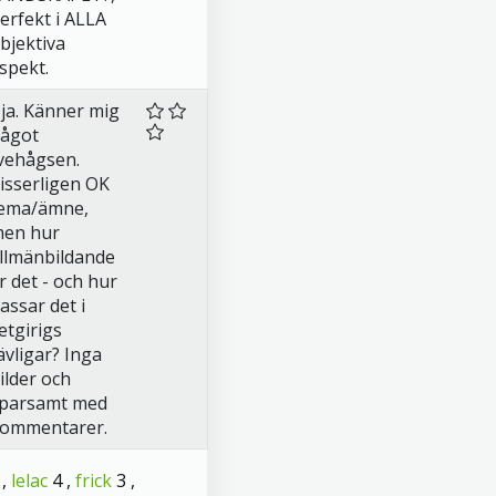
erfekt i ALLA
bjektiva
spekt.
ja. Känner mig
ågot
vehågsen.
isserligen OK
ema/ämne,
en hur
llmänbildande
r det - och hur
assar det i
etgirigs
ävligar? Inga
ilder och
parsamt med
ommentarer.
 ,
lelac
4 ,
frick
3 ,