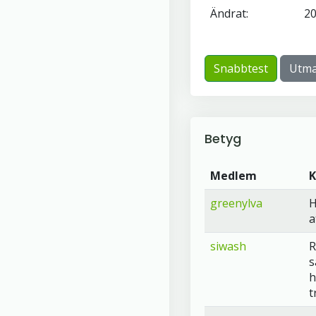
Ändrat:
20
Snabbtest
Utma
Betyg
Medlem
greenylva
H
a
siwash
R
s
h
t