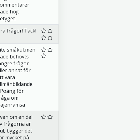
ommentarer
ade höjt
etyget.
ra frågor! Tack!
ite småkul,men
ade behövts
ängre frågor
ller annat för
tt vara
llmänbildande.
Poäng för
råga om
ajenramsa
ven om en del
v frågorna är
ul, bygger det
ör mycket på