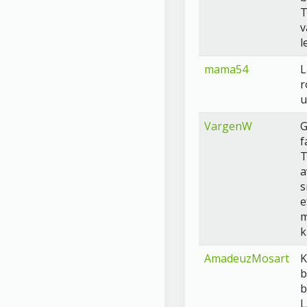
T
v
l
mama54
L
r
u
VargenW
G
f
T
a
s
e
m
k
AmadeuzMosart
K
b
b
L