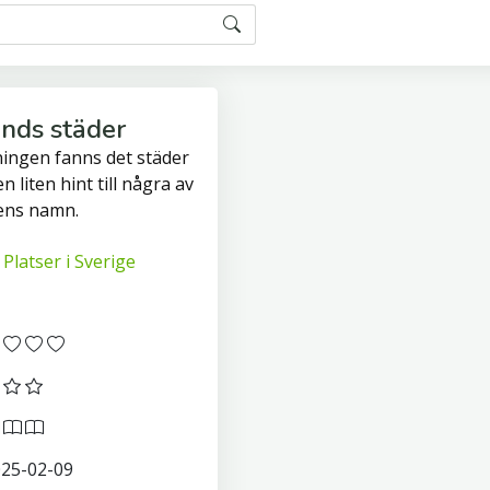
nds städer
ngen fanns det städer
n liten hint till några av
ens namn.
Platser i Sverige
1
25-02-09