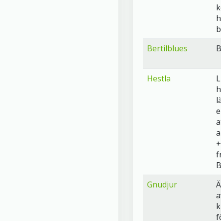
k
h
b
Bertilblues
B
Hestla
L
h
l
e
a
a
+
f
B
Gnudjur
Ä
a
k
f