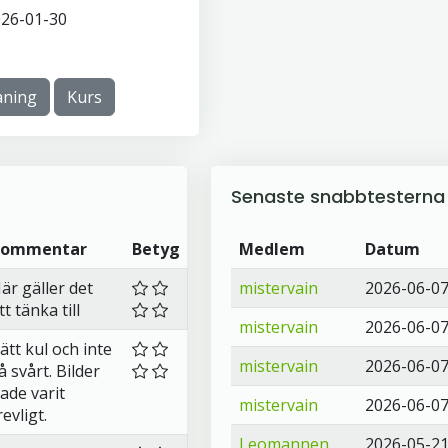
26-01-30
ning
Kurs
Senaste snabbtesterna
Kommentar
Betyg
Medlem
Datum
är gäller det
mistervain
2026-06-0
tt tänka till
mistervain
2026-06-0
ätt kul och inte
mistervain
2026-06-0
å svårt. Bilder
ade varit
mistervain
2026-06-0
revligt.
Leomannen
2026-05-2