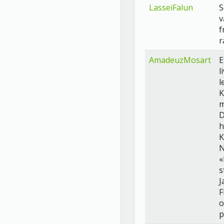
LasseiFalun
S
v
f
r
AmadeuzMosart
E
l
l
m
D
h
K
N
«
s
J
o
p