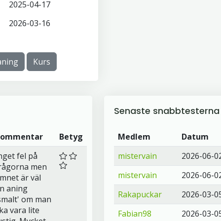
2025-04-17
2026-03-16
ning
Kurs
Senaste snabbtesterna
Kommentar
Betyg
Medlem
Datum
nget fel på
mistervain
2026-06-0
rågorna men
mistervain
2026-06-0
mnet är väl
n aning
Rakapuckar
2026-03-0
smalt' om man
ka vara lite
Fabian98
2026-03-0