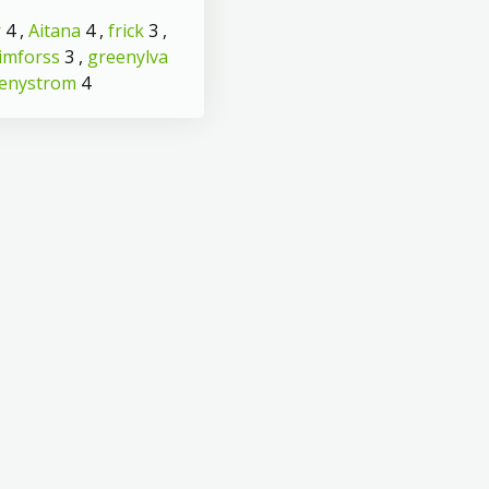
r
4 ,
Aitana
4 ,
frick
3 ,
imforss
3 ,
greenylva
cenystrom
4