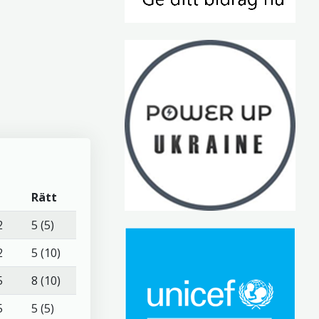
Rätt
2
5 (5)
2
5 (10)
5
8 (10)
5
5 (5)