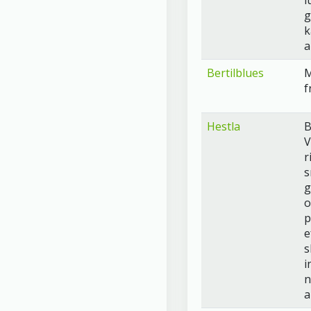
l
g
k
a
Bertilblues
M
f
Hestla
B
V
r
s
g
o
p
e
s
i
n
a