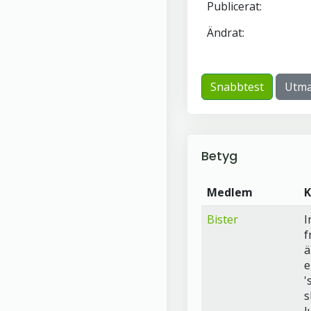
Publicerat:
Ändrat:
Snabbtest
Utma
Betyg
Medlem
Bister
I
f
ä
e
'
s