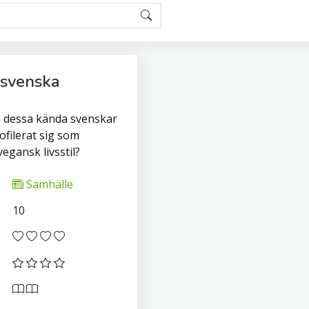
 svenska
m dessa kända svenskar
ofilerat sig som
egansk livsstil?
Samhälle
10