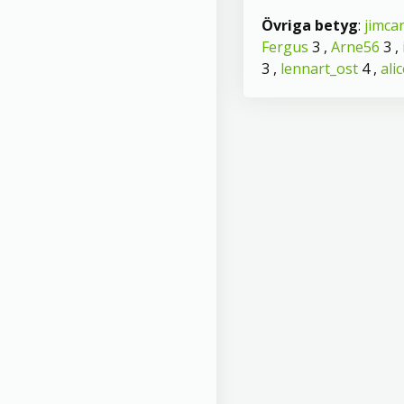
Övriga betyg
:
jimca
Fergus
3 ,
Arne56
3 ,
3 ,
lennart_ost
4 ,
ali