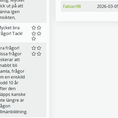
ustig. Mycket
ick ut på att
Fabian98
2026-03-0
änna igen
nsikten,
ycket bra
rågor! Tack!
ra frågor!
issa frågor
iskerar att
nabbt bli
amla, frågor
m en enskild
odd 10 år
fter den
läpps kanske
nte längre är
ågon
llmänbildning.