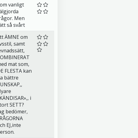
om vanligt
älgjorda
rågor. Men
ätt så svårt
tt ÄMNE om
ivsstil, samt
evnadssätt,
KOMBINERAT
ed mat som,
E FLESTA kan
a bättre
UNSKAP,,
yare
KÄNDISAR»,, i
tort SETT?
ag bedömer,
FRÅGORNA
ch EJ,inte
erson.