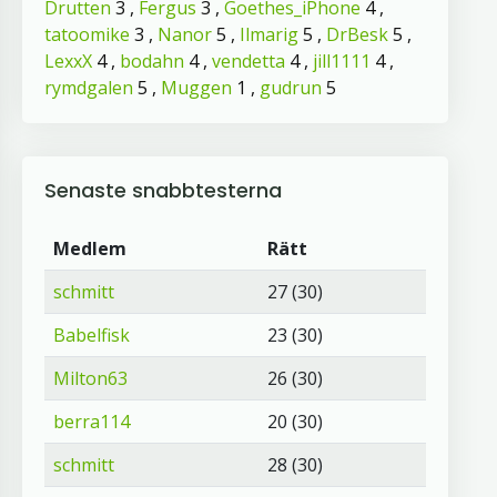
Drutten
3 ,
Fergus
3 ,
Goethes_iPhone
4 ,
tatoomike
3 ,
Nanor
5 ,
Ilmarig
5 ,
DrBesk
5 ,
LexxX
4 ,
bodahn
4 ,
vendetta
4 ,
jill1111
4 ,
rymdgalen
5 ,
Muggen
1 ,
gudrun
5
Senaste snabbtesterna
Medlem
Rätt
schmitt
27 (30)
Babelfisk
23 (30)
Milton63
26 (30)
berra114
20 (30)
schmitt
28 (30)