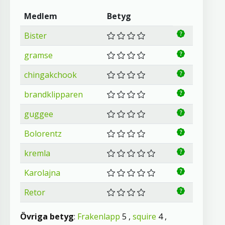
Medlem
Betyg
Bister
gramse
chingakchook
brandklipparen
guggee
Bolorentz
kremla
Karolajna
Retor
Övriga betyg
:
Frakenlapp
5 ,
squire
4 ,