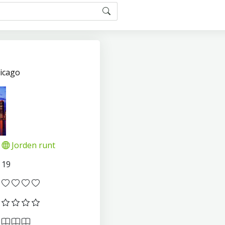
icago
Jorden runt
19