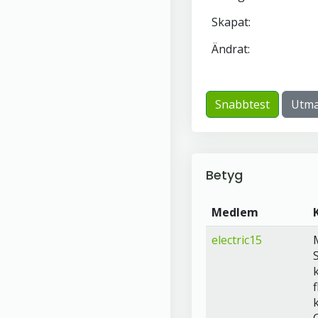
Skapat:
Ändrat:
Snabbtest
Utma
Betyg
Medlem
electric15