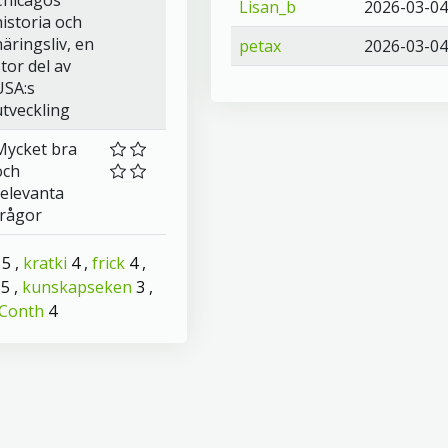
Chicagos
Lisan_b
2026-03-04
historia och
näringsliv, en
petax
2026-03-04
stor del av
USA:s
utveckling
Mycket bra
och
relevanta
frågor
5 ,
kratki
4 ,
frick
4 ,
5 ,
kunskapseken
3 ,
Conth
4