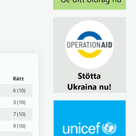
Rätt
9
6 (10)
9
3 (10)
9
7 (10)
9
9 (10)