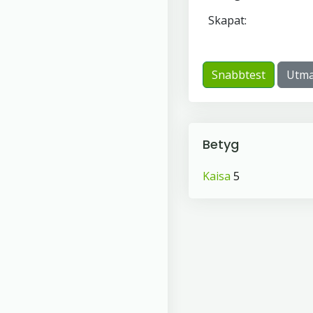
Skapat:
Snabbtest
Utma
Betyg
Kaisa
5