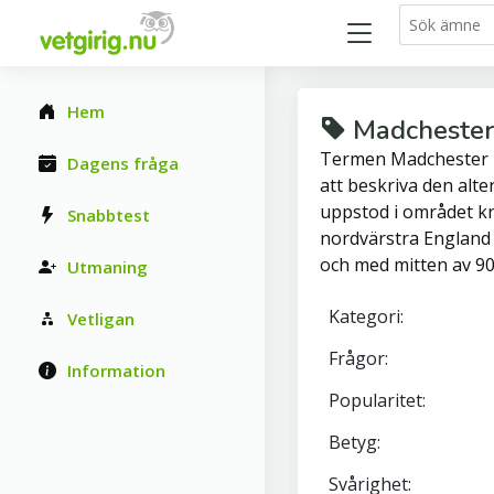
Hem
Madchester
Termen Madchester 
Dagens fråga
att beskriva den alt
uppstod i området k
Snabbtest
nordvärstra England i 
och med mitten av 90-
Utmaning
Kategori:
Vetligan
Frågor:
Information
Popularitet:
Betyg:
Svårighet: