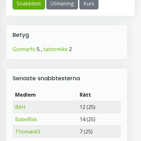
Snabbtest
Utmaning
Kurs
Betyg
Gunnarfo
5 ,
tatoomike
2
Senaste snabbtesterna
Medlem
Rätt
BAH
12 (25)
Babelfisk
14 (25)
Thomas63
7 (25)