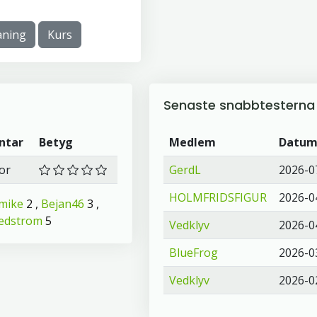
ning
Kurs
Senaste snabbtesterna
ntar
Betyg
Medlem
Datu
or
GerdL
2026-0
HOLMFRIDSFIGUR
2026-0
mike
2 ,
Bejan46
3 ,
edstrom
5
Vedklyv
2026-0
BlueFrog
2026-0
Vedklyv
2026-0