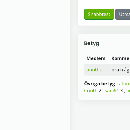
Snabbtest
Utma
Betyg
Medlem
Komme
annthu
bra fråg
Övriga betyg
:
tatoo
Conth
2 ,
sani61
3 ,
h