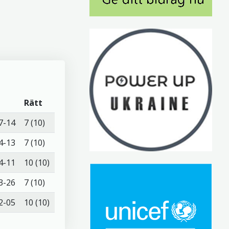
m
Rätt
7-14
7 (10)
4-13
7 (10)
4-11
10 (10)
3-26
7 (10)
2-05
10 (10)