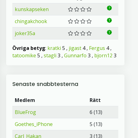
kunskapseken
chingakchook
joker35a
Övriga betyg
:
kratki
5 ,
jigast
4 ,
Fergus
4 ,
tatoomike
5 ,
stagli
3 ,
Gunnarfo
3 ,
bjorn12
3
Senaste snabbtesterna
Medlem
Rätt
BlueFrog
6 (13)
Goethes_iPhone
5 (13)
Carl_Hakan
3 (13)