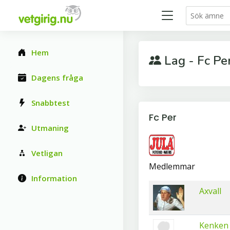
Hem
Lag - Fc Pe
Dagens fråga
Snabbtest
Fc Per
Utmaning
Vetligan
Medlemmar
Information
Axvall
Kenken