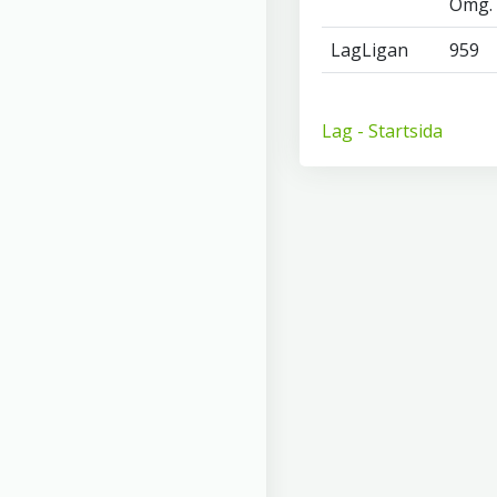
Omg.
LagLigan
959
Lag - Startsida