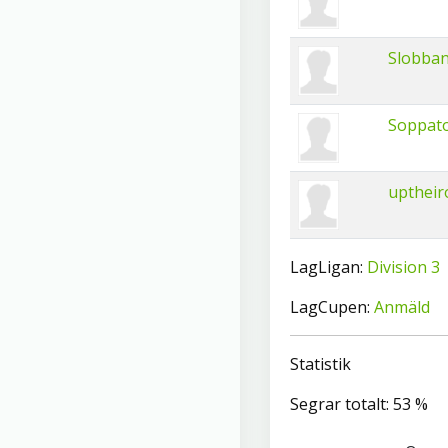
Slobba
Soppat
uptheir
LagLigan:
Division 3
LagCupen:
Anmäld
Statistik
Segrar totalt: 53 %