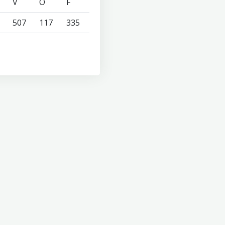
V
O
F
507
117
335