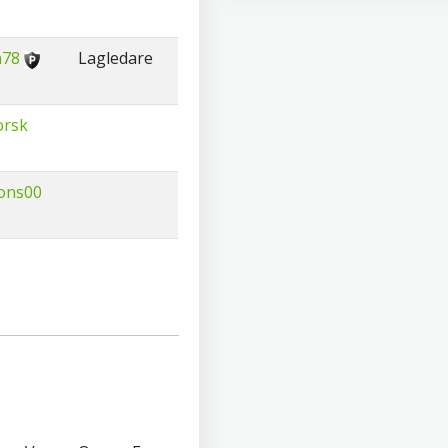
n78
Lagledare
orsk
ons00