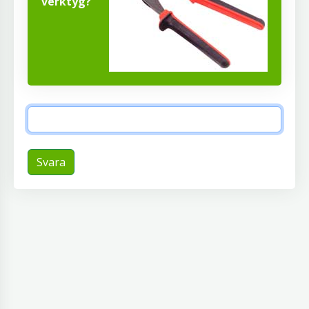
verktyg?
Svara