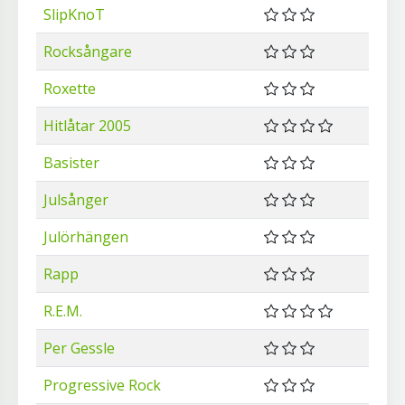
SlipKnoT
Rocksångare
Roxette
Hitlåtar 2005
Basister
Julsånger
Julörhängen
Rapp
R.E.M.
Per Gessle
Progressive Rock