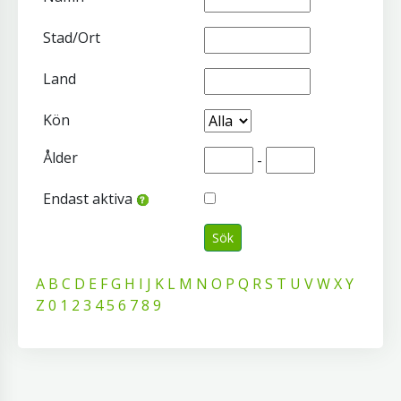
Stad/Ort
Land
Kön
Ålder
-
Endast aktiva
Sök
A
B
C
D
E
F
G
H
I
J
K
L
M
N
O
P
Q
R
S
T
U
V
W
X
Y
Z
0
1
2
3
4
5
6
7
8
9